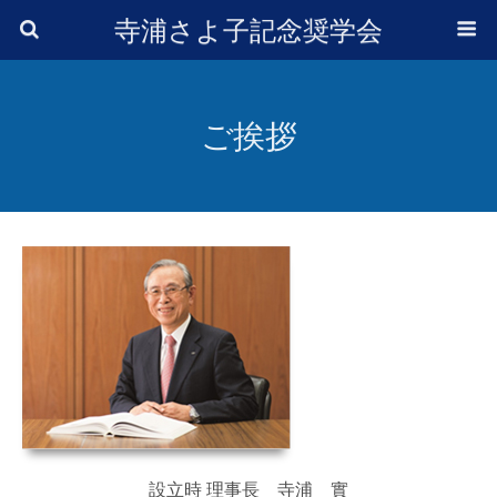
寺浦さよ子記念奨学会
ご挨拶
設立時 理事長 寺浦 實