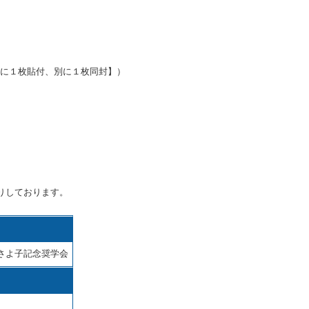
書に１枚貼付、別に１枚同封】）
りしております。
寺浦さよ子記念奨学会
】