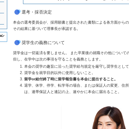
選考・採否決定
本会の選考委員会が、採用願書と提出された書類による各方面からの
その結果に基づいて理事長が承認する。
奨学生の義務について
奨学金は一切返済を要しません。 また卒業後の就職その他について
但し、在学中は次の事項を守ることを義務とします。
本会の奨学の趣旨に沿った奨学給与規定を厳守し奨学生とし
奨学金を就学目的以外に使用しないこと。
留学or給付終了時に留学報告書を本会に提出すること。
退学、休学、停学、転学等の場合、または保証人の変更、住
は、連帯保証人と連記の上、速やかに本会に届出ること。