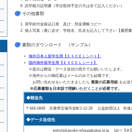
語学能力証明書（学位取得予定の方は全て記入ください）
その他書類
奨学給付金振込口座 及び 預金通帳コピー
個人写真（裏に必ず、学校名、氏名を記入して下さい【履歴
書類のダウンロード （サンプル）
海外日本人留学生用【ＥＸＣＥＬシート】
国内海外留学生用【ＥＸＣＥＬシート】
※提出は郵送・データ送信の両方でお願いいたします。
※海外からの御応募はメールのみでも結構です。
お問い合わせをいただきましたら
最新の応募用紙
をお送
※応募書類を日本語で理解いただくことが必要です。
◆郵送先
〒665-0845 兵庫県宝塚市栄町1-12-28 公益財団法人 
◆データ送信先
entry(a)sayoko-shougakukai.or.jp (a)⇒【＠