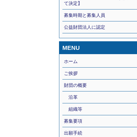
て決定】
募集時期と募集人員
公益財団法人に認定
MENU
ホーム
ご挨拶
財団の概要
沿革
組織等
募集要項
出願手続