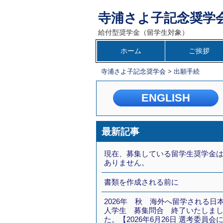
寺浦さよ子記念奨学
給付型奨学金（留学生対象）
コ
ホーム
ご挨拶
メインメニュー
ン
寺浦さよ子記念奨学会
>
出願手続
テ
ン
ENGLISH
ツ
へ
移
最新記事
動
現在、募集している留学生奨学金
ありません。
書類を作成される前に
2026年 秋 海外へ留学される日
人学生 募集問合 終了いたしま
た。【2026年6月26日 選考委員会