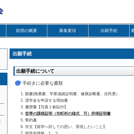
会
財団の概要
募集要項
出願手続
出願手続
出願手続について
手続きに必要な書類
は
願書(推薦書、学業成績証明書、健康診断書、住民票）
奨学金を申請する理由書
履歴書【写真１枚貼付】
世帯の課税証明（市町村の様式 可）所得証明書
誓約書
本
し
作文【留学へ対しての思い、実現したいこと】
に
留学先情報 1、２